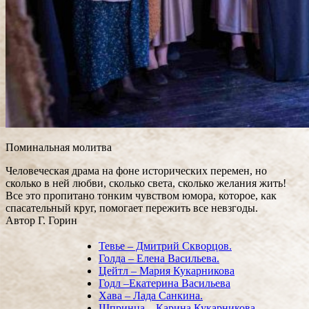
Поминальная молитва
Человеческая драма на фоне исторических перемен, но
сколько в ней любви, сколько света, сколько желания жить!
Все это пропитано тонким чувством юмора, которое, как
спасательный круг, помогает пережить все невзгоды.
Автор Г. Горин
Тевье – Дмитрий Скворцов.
Голда – Елена Васильева.
Цейтл – Мария Кукарникова
Годл –Екатерина Васильева
Хава – Лада Санкина.
Шпринца – Карина Кукарникова.