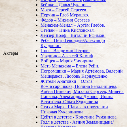
Бейлке – Дарья Чуканова.
Мотл – Сергей Сергеев.
Перчик – Глеб Мурашко.
Фёдор – Михаил Сергеев
Менахем-Мендл – Артём Глебов.
Степан – Нина Кисловская.
Лейзер-Волф – Виталий Ефимов.
Ребе – Пётр Гевондян/Александр
Кулдошин
Поп – Владимир Петров.
Актеры
Урядник – Алексей Кампф
Войцек – Мария Чичирина.
Мать Менахема – Елена Рейн.
Погромщики – Мария Артёмова, Валерий
Мещеряков, Любовь Карнаушенко
Жители Анатовки – Ольга
Комиссарчикова, Полина Белолипцева,
Алёна Пиневич, Михаил Сергеев, Милена
Панкова, Александра Джолос, Ирина
Ветитнева, Ольга Кулдошина
Стихи Марка Шагала в прочтении
Николая Кукарникова.
Цейтл в детстве - Кристина Румянцева
Годл в детстве - Агния Земляницына/