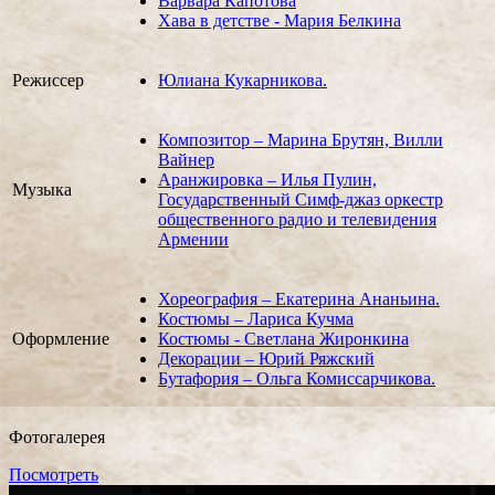
Варвара Капотова
Хава в детстве - Мария Белкина
Режиссер
Юлиана Кукарникова.
Композитор – Марина Брутян, Вилли
Вайнер
Аранжировка – Илья Пулин,
Музыка
Государственный Симф-джаз оркестр
общественного радио и телевидения
Армении
Хореография – Екатерина Ананьина.
Костюмы – Лариса Кучма
Оформление
Костюмы - Светлана Жиронкина
Декорации – Юрий Ряжский
Бутафория – Ольга Комиссарчикова.
Фотогалерея
Посмотреть