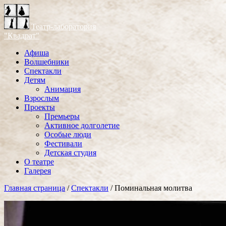
Театр-лаборатория
"Квадрат"
Афиша
Волшебники
Спектакли
Детям
Анимация
Взрослым
Проекты
Премьеры
Активное долголетие
Особые люди
Фестивали
Детская студия
О театре
Галерея
Главная страница
/
Спектакли
/
Поминальная молитва