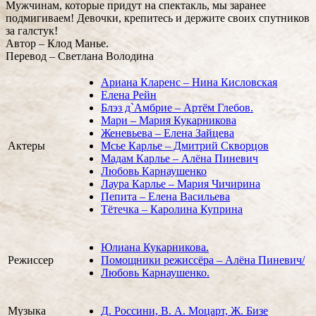
Мужчинам, которые придут на спектакль, мы заранее
подмигиваем! Девочки, крепитесь и держите своих спутников
за галстук!
Автор – Клод Манье.
Перевод – Светлана Володина
Ариана Кларенс – Нина Кисловская
Елена Рейн
Блэз д`Амбрие – Артём Глебов.
Мари – Мария Кукарникова
Женевьева – Елена Зайцева
Актеры
Мсье Карлье – Дмитрий Скворцов
Мадам Карлье – Алёна Пиневич
Любовь Карнаушенко
Лаура Карлье – Мария Чичирина
Пепита – Елена Васильева
Тётечка – Каролина Куприна
Юлиана Кукарникова.
Режиссер
Помощники режиссёра – Алёна Пиневич/
Любовь Карнаушенко.
Музыка
Д. Россини, В. А. Моцарт, Ж. Бизе