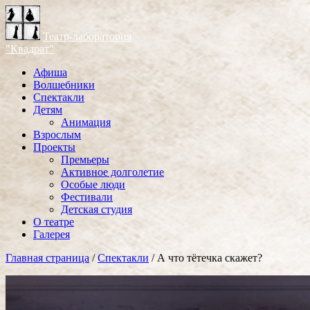
Театр-лаборатория
"Квадрат"
Афиша
Волшебники
Спектакли
Детям
Анимация
Взрослым
Проекты
Премьеры
Активное долголетие
Особые люди
Фестивали
Детская студия
О театре
Галерея
Главная страница
/
Спектакли
/
А что тётечка скажет?