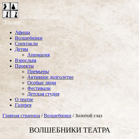
Театр-лаборатория
"Квадрат"
Афиша
Волшебники
Спектакли
Детям
Анимация
Взрослым
Проекты
Премьеры
Активное долголетие
Особые люди
Фестивали
Детская студия
О театре
Галерея
Главная страница
/
Волшебники
/
Золотой глаз
ВОЛШЕБНИКИ ТЕАТРА