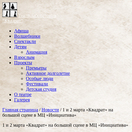
Театр-лаборатория
"Квадрат"
Афиша
Волшебники
Спектакли
Детям
Анимация
Взрослым
Проекты
Премьеры
Активное долголетие
Особые люди
Фестивали
Детская студия
О театре
Галерея
Главная страница
/
Новости
/
1 и 2 марта «Квадрат» на
большой сцене в МЦ «Инициатива»
1 и 2 марта «Квадрат» на большой сцене в МЦ «Инициатива»