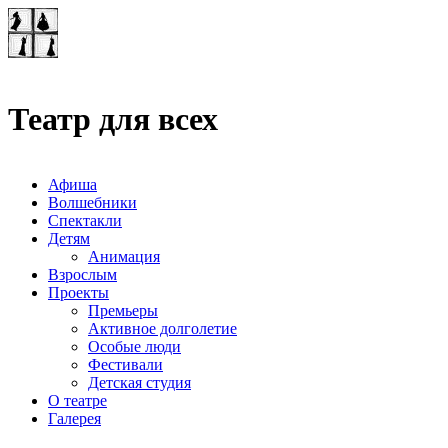
Театр-лаборатория
"Квадрат"
Театр для всех
Афиша
Волшебники
Спектакли
Детям
Анимация
Взрослым
Проекты
Премьеры
Активное долголетие
Особые люди
Фестивали
Детская студия
О театре
Галерея