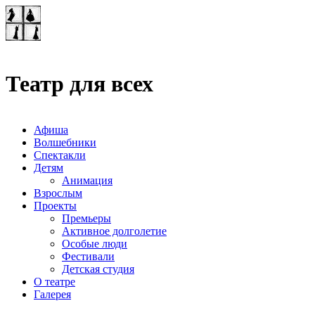
Театр-лаборатория
"Квадрат"
Театр для всех
Афиша
Волшебники
Спектакли
Детям
Анимация
Взрослым
Проекты
Премьеры
Активное долголетие
Особые люди
Фестивали
Детская студия
О театре
Галерея