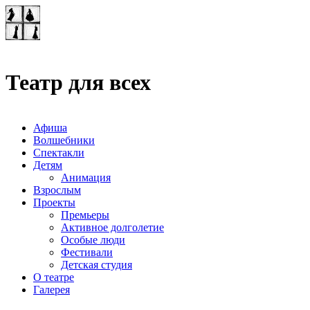
Театр-лаборатория
"Квадрат"
Театр для всех
Афиша
Волшебники
Спектакли
Детям
Анимация
Взрослым
Проекты
Премьеры
Активное долголетие
Особые люди
Фестивали
Детская студия
О театре
Галерея