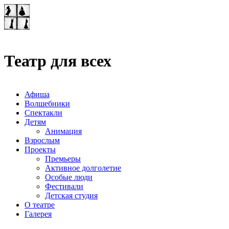
Театр-лаборатория
"Квадрат"
Театр для всех
Афиша
Волшебники
Спектакли
Детям
Анимация
Взрослым
Проекты
Премьеры
Активное долголетие
Особые люди
Фестивали
Детская студия
О театре
Галерея