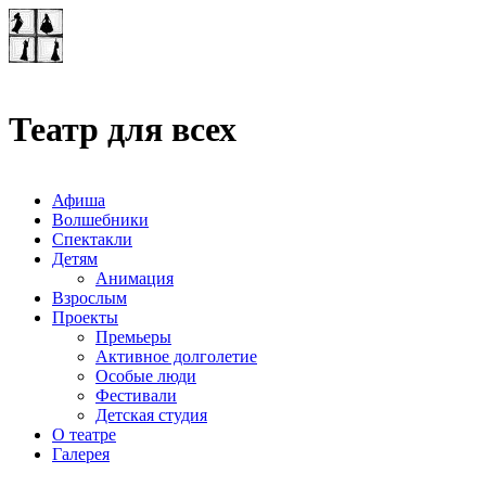
Театр-лаборатория
"Квадрат"
Театр для всех
Афиша
Волшебники
Спектакли
Детям
Анимация
Взрослым
Проекты
Премьеры
Активное долголетие
Особые люди
Фестивали
Детская студия
О театре
Галерея