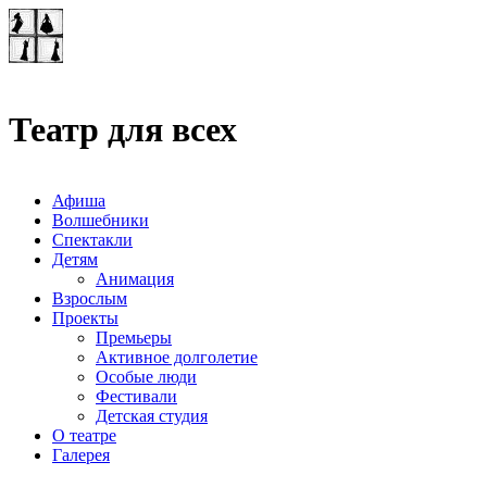
Театр-лаборатория
"Квадрат"
Театр для всех
Афиша
Волшебники
Спектакли
Детям
Анимация
Взрослым
Проекты
Премьеры
Активное долголетие
Особые люди
Фестивали
Детская студия
О театре
Галерея