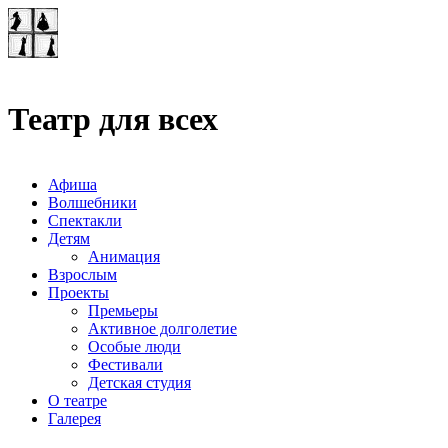
Театр-лаборатория
"Квадрат"
Театр для всех
Афиша
Волшебники
Спектакли
Детям
Анимация
Взрослым
Проекты
Премьеры
Активное долголетие
Особые люди
Фестивали
Детская студия
О театре
Галерея