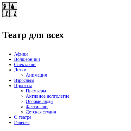
Театр-лаборатория
"Квадрат"
Театр для всех
Афиша
Волшебники
Спектакли
Детям
Анимация
Взрослым
Проекты
Премьеры
Активное долголетие
Особые люди
Фестивали
Детская студия
О театре
Галерея