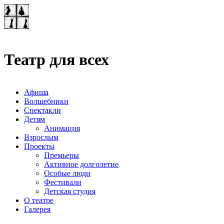
Театр-лаборатория
"Квадрат"
Театр для всех
Афиша
Волшебники
Спектакли
Детям
Анимация
Взрослым
Проекты
Премьеры
Активное долголетие
Особые люди
Фестивали
Детская студия
О театре
Галерея