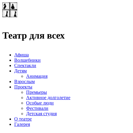
Театр-лаборатория
"Квадрат"
Театр для всех
Афиша
Волшебники
Спектакли
Детям
Анимация
Взрослым
Проекты
Премьеры
Активное долголетие
Особые люди
Фестивали
Детская студия
О театре
Галерея