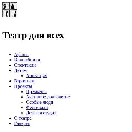
Театр-лаборатория
"Квадрат"
Театр для всех
Афиша
Волшебники
Спектакли
Детям
Анимация
Взрослым
Проекты
Премьеры
Активное долголетие
Особые люди
Фестивали
Детская студия
О театре
Галерея