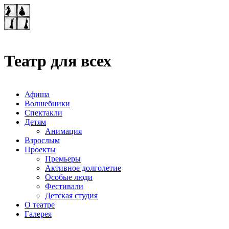
Театр-лаборатория
"Квадрат"
Театр для всех
Афиша
Волшебники
Спектакли
Детям
Анимация
Взрослым
Проекты
Премьеры
Активное долголетие
Особые люди
Фестивали
Детская студия
О театре
Галерея