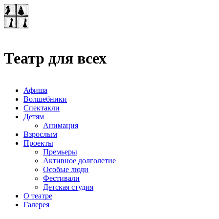
Театр-лаборатория
"Квадрат"
Театр для всех
Афиша
Волшебники
Спектакли
Детям
Анимация
Взрослым
Проекты
Премьеры
Активное долголетие
Особые люди
Фестивали
Детская студия
О театре
Галерея