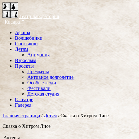
Театр-лаборатория
"Квадрат"
Афиша
Волшебники
Спектакли
Детям
Анимация
Взрослым
Проекты
Премьеры
Активное долголетие
Особые люди
Фестивали
Детская студия
О театре
Галерея
Главная страница
/
Детям
/
Сказка о Хитром Лисе
Сказка о Хитром Лисе
Актеры