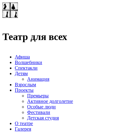
Театр-лаборатория
"Квадрат"
Театр для всех
Афиша
Волшебники
Спектакли
Детям
Анимация
Взрослым
Проекты
Премьеры
Активное долголетие
Особые люди
Фестивали
Детская студия
О театре
Галерея