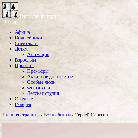
Театр-лаборатория
"Квадрат"
Афиша
Волшебники
Спектакли
Детям
Анимация
Взрослым
Проекты
Премьеры
Активное долголетие
Особые люди
Фестивали
Детская студия
О театре
Галерея
Главная страница
/
Волшебники
/
Сергей Сергеев