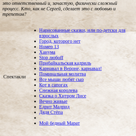
это ответственный и, зачастую, физически сложный
процесс. Кто, как не Сергей, сделает это с любовью и
трепетом?
Нарисованные сказки, или по-детски для
взрослых
Город, которого нет
Номер 13
Ханума
Stop любoff
Прибайкальская кадриль
Карнавал в Вероне, карнавал!
Поминальная молитва
Спектакли
Все мыши любят сыр
Кот в сапогах
Снежная королева
Сказка о Хитром Лисе
Вечно живые
Едрит Мадрид
Дядя Стёпа
Мой бедный Марат