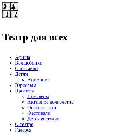
Театр-лаборатория
"Квадрат"
Театр для всех
Афиша
Волшебники
Спектакли
Детям
Анимация
Взрослым
Проекты
Премьеры
Активное долголетие
Особые люди
Фестивали
Детская студия
О театре
Галерея