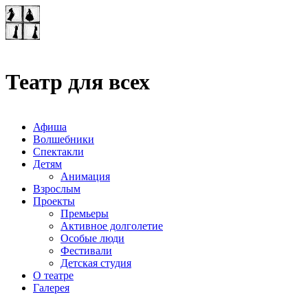
Театр-лаборатория
"Квадрат"
Театр для всех
Афиша
Волшебники
Спектакли
Детям
Анимация
Взрослым
Проекты
Премьеры
Активное долголетие
Особые люди
Фестивали
Детская студия
О театре
Галерея