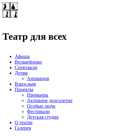
Театр-лаборатория
"Квадрат"
Театр для всех
Афиша
Волшебники
Спектакли
Детям
Анимация
Взрослым
Проекты
Премьеры
Активное долголетие
Особые люди
Фестивали
Детская студия
О театре
Галерея