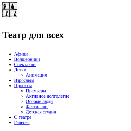
Театр-лаборатория
"Квадрат"
Театр для всех
Афиша
Волшебники
Спектакли
Детям
Анимация
Взрослым
Проекты
Премьеры
Активное долголетие
Особые люди
Фестивали
Детская студия
О театре
Галерея