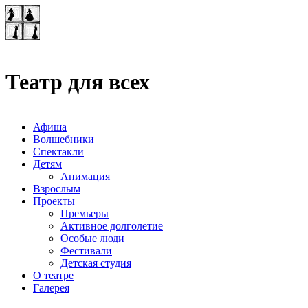
Театр-лаборатория
"Квадрат"
Театр для всех
Афиша
Волшебники
Спектакли
Детям
Анимация
Взрослым
Проекты
Премьеры
Активное долголетие
Особые люди
Фестивали
Детская студия
О театре
Галерея