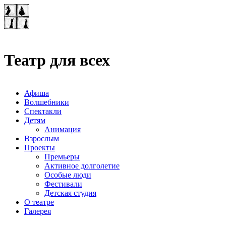
Театр-лаборатория
"Квадрат"
Театр для всех
Афиша
Волшебники
Спектакли
Детям
Анимация
Взрослым
Проекты
Премьеры
Активное долголетие
Особые люди
Фестивали
Детская студия
О театре
Галерея