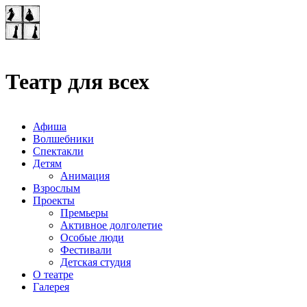
Театр-лаборатория
"Квадрат"
Театр для всех
Афиша
Волшебники
Спектакли
Детям
Анимация
Взрослым
Проекты
Премьеры
Активное долголетие
Особые люди
Фестивали
Детская студия
О театре
Галерея