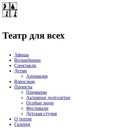
Театр-лаборатория
"Квадрат"
Театр для всех
Афиша
Волшебники
Спектакли
Детям
Анимация
Взрослым
Проекты
Премьеры
Активное долголетие
Особые люди
Фестивали
Детская студия
О театре
Галерея