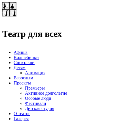
Театр-лаборатория
"Квадрат"
Театр для всех
Афиша
Волшебники
Спектакли
Детям
Анимация
Взрослым
Проекты
Премьеры
Активное долголетие
Особые люди
Фестивали
Детская студия
О театре
Галерея