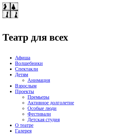
Театр-лаборатория
"Квадрат"
Театр для всех
Афиша
Волшебники
Спектакли
Детям
Анимация
Взрослым
Проекты
Премьеры
Активное долголетие
Особые люди
Фестивали
Детская студия
О театре
Галерея