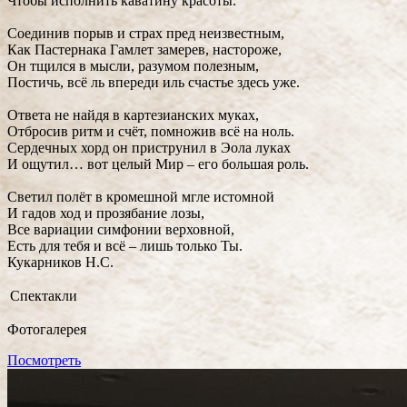
Чтобы исполнить каватину красоты.
Соединив порыв и страх пред неизвестным,
Как Пастернака Гамлет замерев, настороже,
Он тщился в мысли, разумом полезным,
Постичь, всё ль впереди иль счастье здесь уже.
Ответа не найдя в картезианских муках,
Отбросив ритм и счёт, помножив всё на ноль.
Сердечных хорд он приструнил в Эола луках
И ощутил… вот целый Мир – его большая роль.
Светил полёт в кромешной мгле истомной
И гадов ход и прозябание лозы,
Все вариации симфонии верховной,
Есть для тебя и всё – лишь только Ты.
Кукарников Н.С.
Спектакли
Фотогалерея
Посмотреть