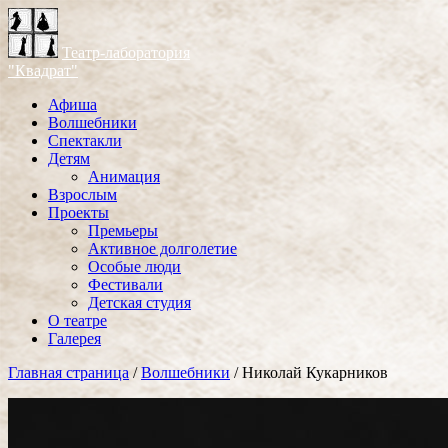
Театр-лаборатория
"Квадрат"
Афиша
Волшебники
Спектакли
Детям
Анимация
Взрослым
Проекты
Премьеры
Активное долголетие
Особые люди
Фестивали
Детская студия
О театре
Галерея
Главная страница
/
Волшебники
/
Николай Кукарников