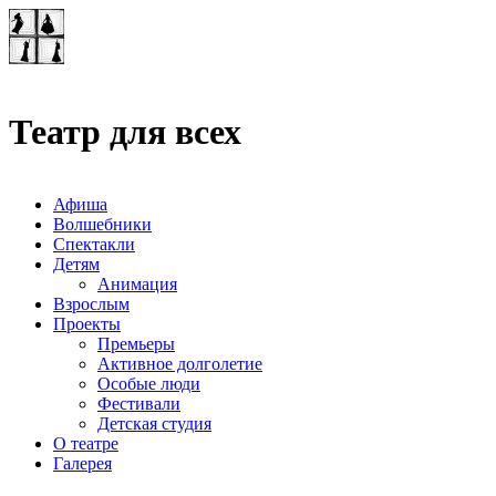
Театр-лаборатория
"Квадрат"
Театр для всех
Афиша
Волшебники
Спектакли
Детям
Анимация
Взрослым
Проекты
Премьеры
Активное долголетие
Особые люди
Фестивали
Детская студия
О театре
Галерея