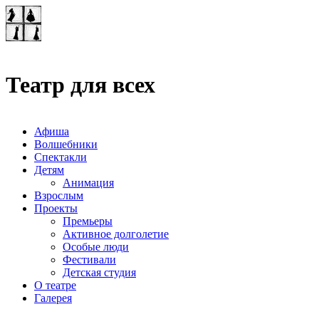
Театр-лаборатория
"Квадрат"
Театр для всех
Афиша
Волшебники
Спектакли
Детям
Анимация
Взрослым
Проекты
Премьеры
Активное долголетие
Особые люди
Фестивали
Детская студия
О театре
Галерея