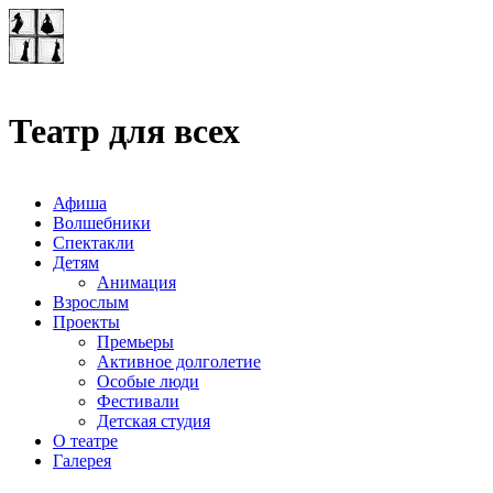
Театр-лаборатория
"Квадрат"
Театр для всех
Афиша
Волшебники
Спектакли
Детям
Анимация
Взрослым
Проекты
Премьеры
Активное долголетие
Особые люди
Фестивали
Детская студия
О театре
Галерея