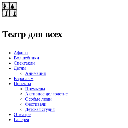
Театр-лаборатория
"Квадрат"
Театр для всех
Афиша
Волшебники
Спектакли
Детям
Анимация
Взрослым
Проекты
Премьеры
Активное долголетие
Особые люди
Фестивали
Детская студия
О театре
Галерея