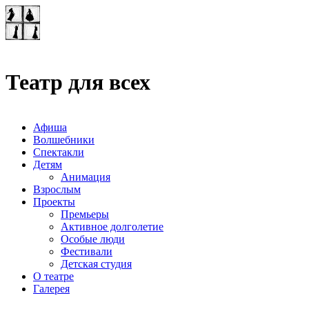
Театр-лаборатория
"Квадрат"
Театр для всех
Афиша
Волшебники
Спектакли
Детям
Анимация
Взрослым
Проекты
Премьеры
Активное долголетие
Особые люди
Фестивали
Детская студия
О театре
Галерея