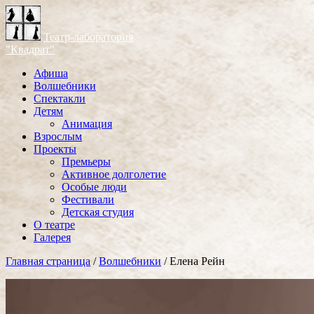
Театр-лаборатория
"Квадрат"
Афиша
Волшебники
Спектакли
Детям
Анимация
Взрослым
Проекты
Премьеры
Активное долголетие
Особые люди
Фестивали
Детская студия
О театре
Галерея
Главная страница
/
Волшебники
/
Елена Рейн