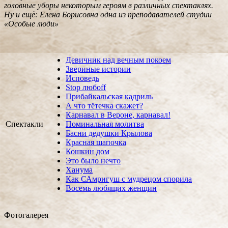
головные уборы некоторым героям в различных спектаклях.
Ну и ещё: Елена Борисовна одна из преподавателей студии
«Особые люди»
Девичник над вечным покоем
Звериные истории
Исповедь
Stop любoff
Прибайкальская кадриль
А что тётечка скажет?
Карнавал в Вероне, карнавал!
Спектакли
Поминальная молитва
Басни дедушки Крылова
Красная шапочка
Кошкин дом
Это было нечто
Ханума
Как САмригуш с мудрецом спорила
Восемь любящих женщин
Фотогалерея