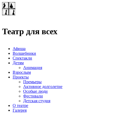
Театр-лаборатория
"Квадрат"
Театр для всех
Афиша
Волшебники
Спектакли
Детям
Анимация
Взрослым
Проекты
Премьеры
Активное долголетие
Особые люди
Фестивали
Детская студия
О театре
Галерея