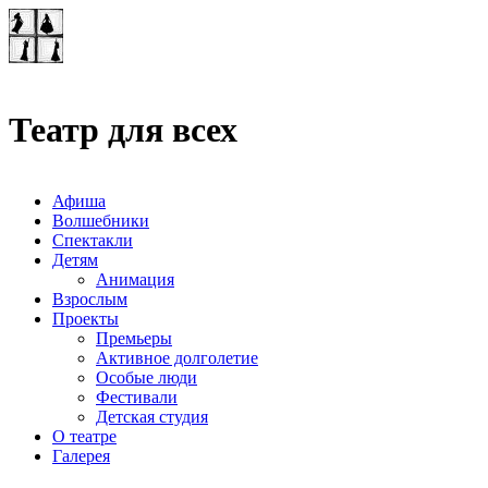
Театр-лаборатория
"Квадрат"
Театр для всех
Афиша
Волшебники
Спектакли
Детям
Анимация
Взрослым
Проекты
Премьеры
Активное долголетие
Особые люди
Фестивали
Детская студия
О театре
Галерея