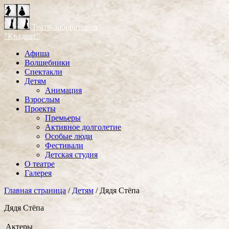
Театр-лаборатория
"Квадрат"
Афиша
Волшебники
Спектакли
Детям
Анимация
Взрослым
Проекты
Премьеры
Активное долголетие
Особые люди
Фестивали
Детская студия
О театре
Галерея
Главная страница
/
Детям
/
Дядя Стёпа
Дядя Стёпа
Актеры