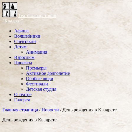
Театр-лаборатория
"Квадрат"
Афиша
Волшебники
Спектакли
Детям
Анимация
Взрослым
Проекты
Премьеры
Активное долголетие
Особые люди
Фестивали
Детская студия
О театре
Галерея
Главная страница
/
Новости
/
День рождения в Квадрате
День рождения в Квадрате