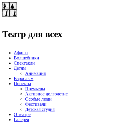
Театр-лаборатория
"Квадрат"
Театр для всех
Афиша
Волшебники
Спектакли
Детям
Анимация
Взрослым
Проекты
Премьеры
Активное долголетие
Особые люди
Фестивали
Детская студия
О театре
Галерея