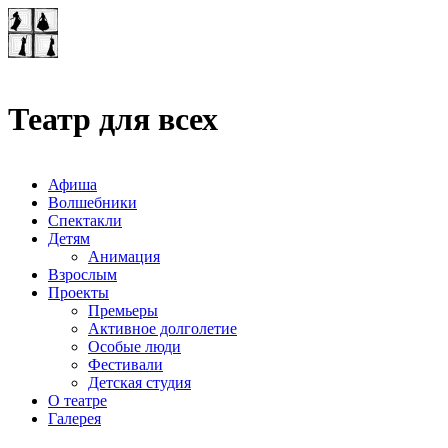
Театр-лаборатория
"Квадрат"
Театр для всех
Афиша
Волшебники
Спектакли
Детям
Анимация
Взрослым
Проекты
Премьеры
Активное долголетие
Особые люди
Фестивали
Детская студия
О театре
Галерея