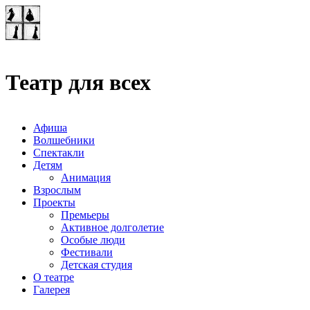
Театр-лаборатория
"Квадрат"
Театр для всех
Афиша
Волшебники
Спектакли
Детям
Анимация
Взрослым
Проекты
Премьеры
Активное долголетие
Особые люди
Фестивали
Детская студия
О театре
Галерея