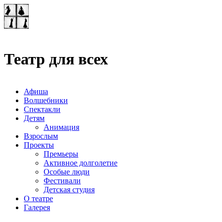
Театр-лаборатория
"Квадрат"
Театр для всех
Афиша
Волшебники
Спектакли
Детям
Анимация
Взрослым
Проекты
Премьеры
Активное долголетие
Особые люди
Фестивали
Детская студия
О театре
Галерея