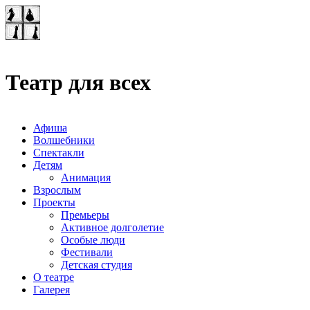
Театр-лаборатория
"Квадрат"
Театр для всех
Афиша
Волшебники
Спектакли
Детям
Анимация
Взрослым
Проекты
Премьеры
Активное долголетие
Особые люди
Фестивали
Детская студия
О театре
Галерея