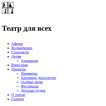
Театр-лаборатория
"Квадрат"
Театр для всех
Афиша
Волшебники
Спектакли
Детям
Анимация
Взрослым
Проекты
Премьеры
Активное долголетие
Особые люди
Фестивали
Детская студия
О театре
Галерея