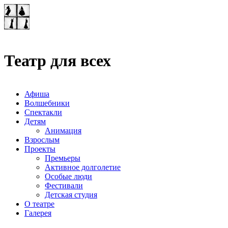
Театр-лаборатория
"Квадрат"
Театр для всех
Афиша
Волшебники
Спектакли
Детям
Анимация
Взрослым
Проекты
Премьеры
Активное долголетие
Особые люди
Фестивали
Детская студия
О театре
Галерея