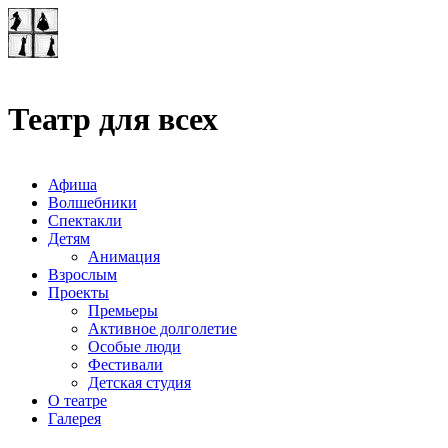
Театр-лаборатория
"Квадрат"
Театр для всех
Афиша
Волшебники
Спектакли
Детям
Анимация
Взрослым
Проекты
Премьеры
Активное долголетие
Особые люди
Фестивали
Детская студия
О театре
Галерея